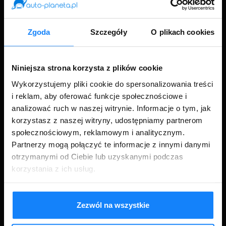
Zgoda
Szczegóły
O plikach cookies
Niniejsza strona korzysta z plików cookie
Wykorzystujemy pliki cookie do spersonalizowania treści
i reklam, aby oferować funkcje społecznościowe i
analizować ruch w naszej witrynie. Informacje o tym, jak
korzystasz z naszej witryny, udostępniamy partnerom
społecznościowym, reklamowym i analitycznym.
Partnerzy mogą połączyć te informacje z innymi danymi
otrzymanymi od Ciebie lub uzyskanymi podczas
Oświadczam, iż zapoznałem się z treścią
Regulaminu Serwisu
korzystania z ich usług.
oraz akceptuję jego postanowienia. (*obowiązkowe)
Wyrażam zgodę na przesyłanie drogą elektroniczną na
Zezwól na wszystkie
wskazany przeze mnie adres e-mail informacji o ofercie
handlowej auto-planeta.pl, zgodnie z regulacjami Ustawy z
dnia 18 lipca 2002 r. o świadczeniu usług drogą elektroniczną.