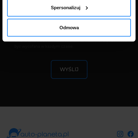
Zgoda może być wycofana w każdym czasie.
Spersonalizuj
Wyrażam zgodę na przekazywanie przez auto-planeta.pl na
podany przeze mnie numer telefonu treści dotyczących
Odmowa
oferty auto-planeta.pl, w tym przy użyciu automatycznych
systemów wywołujących, zgodnie z regulacjami ustawy z
dnia 16 lipca 2004 r. Prawo telekomunikacyjne. Zgoda może
być wycofana w każdym czasie.
WYŚLIJ