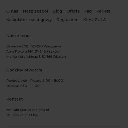
O nas
Nasz zespół
Blog
Oferta
Faq
Kariera
Kalkulator leasingowy
Regulamin
KLAUZULA
Nasze biura
Grójecka 208, 02-390 Warszawa
Aleja Pokoju 1/K1, 31-548 Kraków
Marka Kotańskiego 1, 10-166 Olsztyn
Godziny otwarcia
Poniedziałek - Piątek: 9:00 - 18:00
Sobota: 9:30 - 14:00
Kontakt
kontakt@auto-planeta.pl
Tel: +48 739 941 150