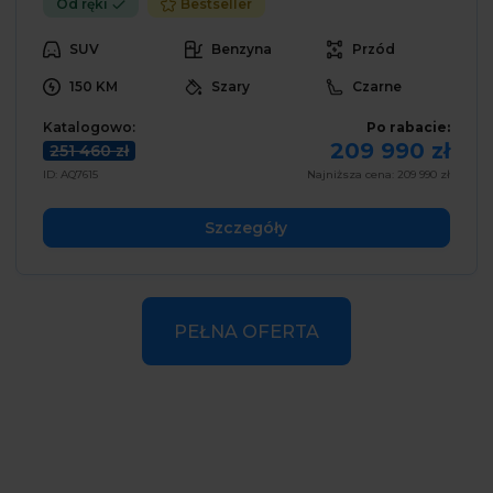
Od ręki
Bestseller
SUV
Benzyna
Przód
150 KM
Szary
Czarne
Katalogowo:
Po rabacie:
209 990 zł
251 460 zł
ID: AQ7615
Najniższa cena: 209 990 zł
Szczegóły
PEŁNA OFERTA