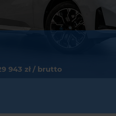
S
GLC
14 590
zł / brutto