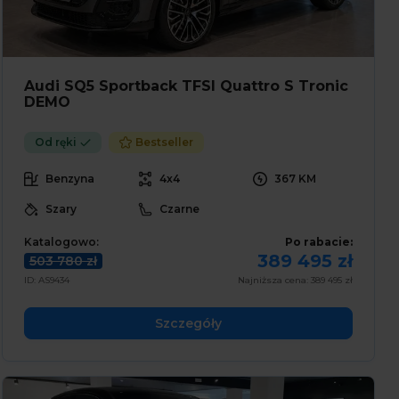
Audi SQ5 Sportback TFSI Quattro S Tronic
DEMO
Od ręki
Bestseller
Benzyna
4x4
367 KM
Szary
Czarne
Katalogowo:
Po rabacie:
389 495 zł
503 780 zł
ID: AS9434
Najniższa cena: 389 495 zł
Szczegóły