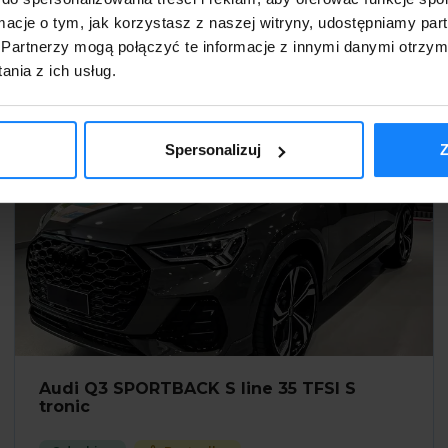
ormacje o tym, jak korzystasz z naszej witryny, udostępniamy p
Partnerzy mogą połączyć te informacje z innymi danymi otrzym
Szczegóły
nia z ich usług.
Spersonalizuj
Z
Audi Q3 SPORTBACK S line 35 TFSI S
tronic