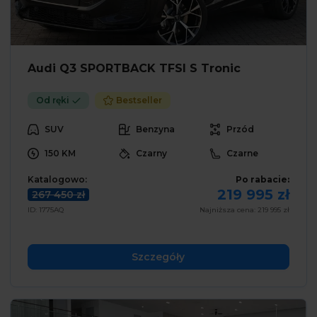
Audi Q3 SPORTBACK TFSI S Tronic
Od ręki
Bestseller
SUV
Benzyna
Przód
150 KM
Czarny
Czarne
Katalogowo:
Po rabacie:
219 995 zł
267 450 zł
ID: 1775AQ
Najniższa cena: 219 995 zł
Szczegóły