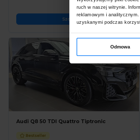
ruch w naszej witrynie. Inf
reklamowym i analitycznym. 
Szczegóły
uzyskanymi podczas korzysta
Odmowa
Audi Q8 50 TDI Quattro Tiptronic
Bestseller