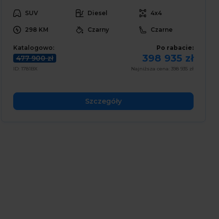
SUV
Diesel
4x4
298 KM
Czarny
Czarne
Katalogowo:
Po rabacie:
398 935 zł
477 900 zł
ID: 1781BX
Najniższa cena: 398 935 zł
Szczegóły