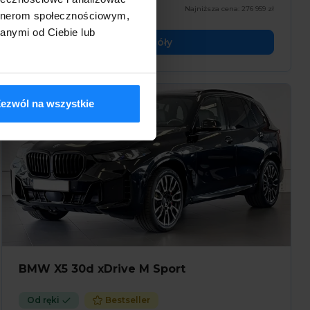
ID: 4938MG
Najniższa cena: 276 959 zł
artnerom społecznościowym,
anymi od Ciebie lub
Szczegóły
ezwól na wszystkie
BMW X5 30d xDrive M Sport
Od ręki
Bestseller