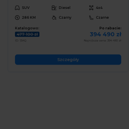
SUV
Diesel
4x4
286 KM
Czarny
Czarne
Katalogowo:
Po rabacie:
394 490 zł
477 100 zł
ID: 13AQ
Najniższa cena: 394 490 zł
Szczegóły