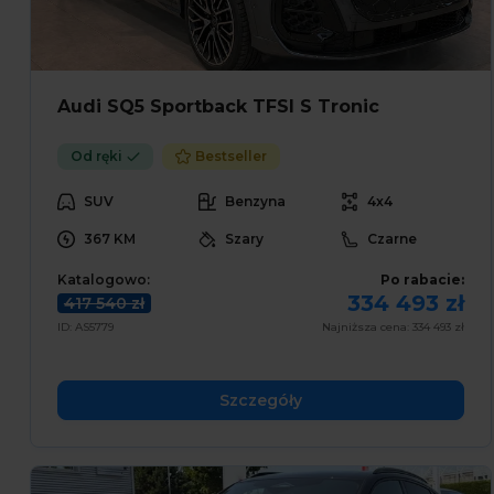
Audi SQ5 Sportback TFSI S Tronic
Od ręki
Bestseller
SUV
Benzyna
4x4
367 KM
Szary
Czarne
Katalogowo:
Po rabacie:
334 493 zł
417 540 zł
ID: AS5779
Najniższa cena: 334 493 zł
Szczegóły