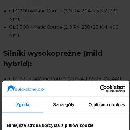
GLC 200 4Matic Coupe (2.0 R4; 204+23 KM, 320
Nm);
GLC 300 4Matic Coupe (2.0 R4; 258+23 KM, 400
Nm).
Silniki wysokoprężne (mild
hybrid):
GLC 220 d 4Matic Coupe (2.0 R4; 197+23 KM, 440
Nm);
GLC 300 d 4Matic Coupe (2.0 R4; 269+23 KM, 550
Nm).
Zgoda
Szczegóły
O plikach cookies
Hybrydy plug-in:
Niniejsza strona korzysta z plików cookie