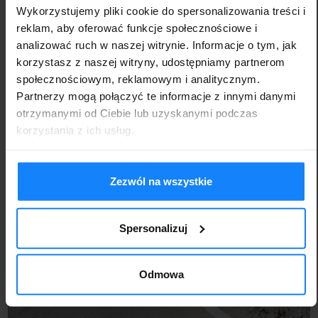
Wykorzystujemy pliki cookie do spersonalizowania treści i
GLC 300 e 4Matic Coupe (2.0 R4; 313 KM, 550 Nm);
reklam, aby oferować funkcje społecznościowe i
GLC 400 e 4Matic Coupe (2.0 R4; 381 KM, 650 Nm);
analizować ruch w naszej witrynie. Informacje o tym, jak
GLC 300 de 4Matic Coupe (2.0 R4; 335 KM, 750
korzystasz z naszej witryny, udostępniamy partnerom
Nm).
społecznościowym, reklamowym i analitycznym.
Partnerzy mogą połączyć te informacje z innymi danymi
otrzymanymi od Ciebie lub uzyskanymi podczas
korzystania z ich usług.
Zezwól na wszystkie
Spersonalizuj
Odmowa