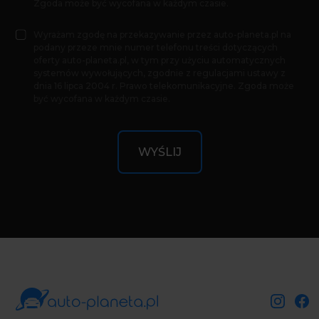
Zgoda może być wycofana w każdym czasie.
Wyrażam zgodę na przekazywanie przez auto-planeta.pl na
podany przeze mnie numer telefonu treści dotyczących
oferty auto-planeta.pl, w tym przy użyciu automatycznych
systemów wywołujących, zgodnie z regulacjami ustawy z
dnia 16 lipca 2004 r. Prawo telekomunikacyjne. Zgoda może
być wycofana w każdym czasie.
WYŚLIJ